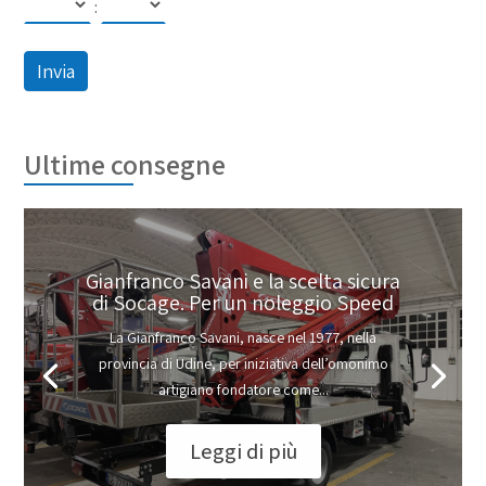
:
Invia
Ultime consegne
Gianfranco Savani e la scelta sicura
di Socage. Per un noleggio Speed
La Gianfranco Savani, nasce nel 1977, nella
provincia di Udine, per iniziativa dell’omonimo
artigiano fondatore come...
Leggi di più