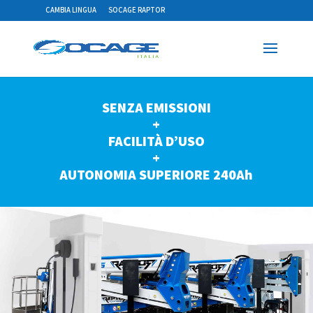
CAMBIA LINGUA
SOCAGE RAPTOR
SENZA EMISSIONI
+
FACILITÀ D’USO
+
AUTONOMIA SUPERIORE 240Ah