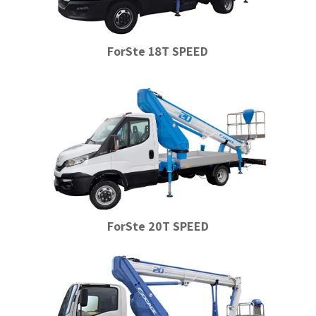
ForSte 18T SPEED
ForSte 20T SPEED