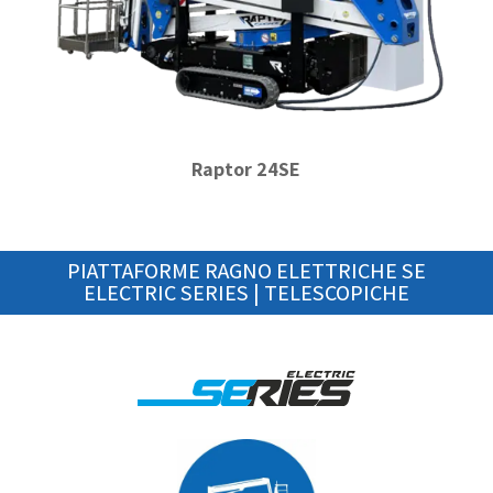
Raptor 24SE
PIATTAFORME RAGNO ELETTRICHE SE
ELECTRIC SERIES | TELESCOPICHE