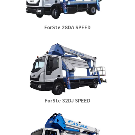
ForSte 28DA SPEED
ForSte 32DJ SPEED