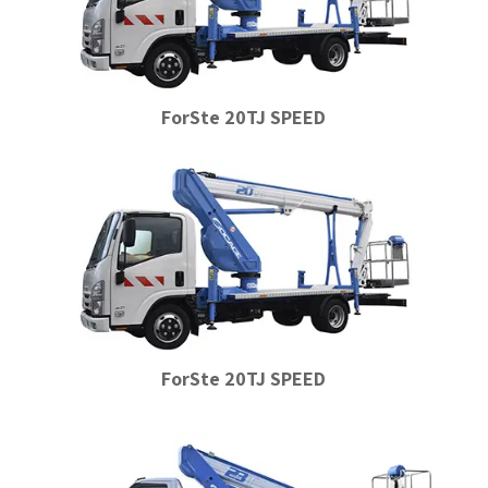
ForSte 20TJ SPEED
ForSte 20TJ SPEED