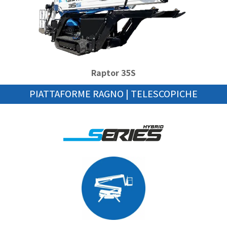
Raptor 35S
PIATTAFORME RAGNO | TELESCOPICHE