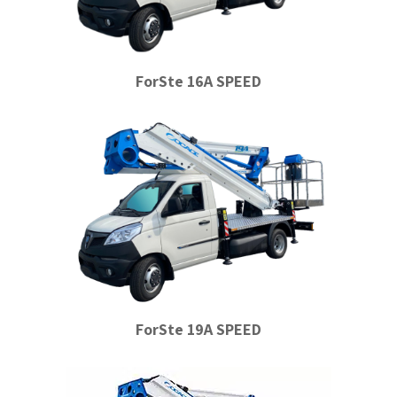
ForSte 16A SPEED
ForSte 19A SPEED