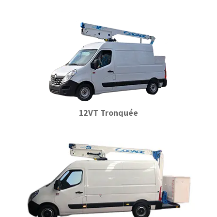
12VT Tronquée