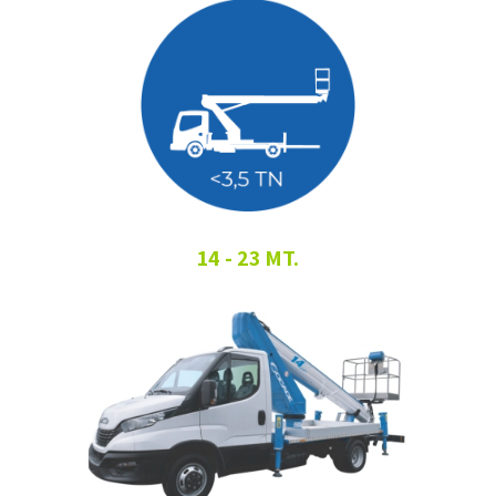
14 - 23 MT.