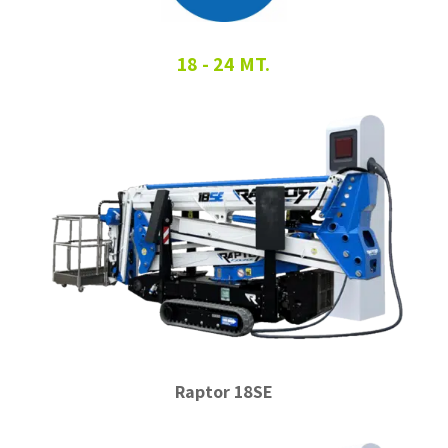
18 - 24 MT.
Raptor 18SE