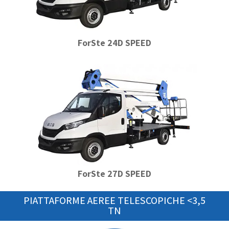
ForSte 24D SPEED
ForSte 27D SPEED
PIATTAFORME AEREE TELESCOPICHE <3,5
TN