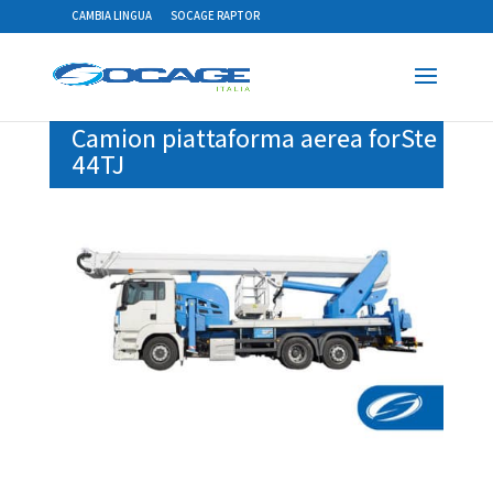
CAMBIA LINGUA
SOCAGE RAPTOR
Camion piattaforma aerea forSte
44TJ