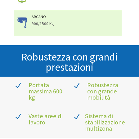
ARGANO
900/1500 Kg
Robustezza con grandi
prestazioni
Portata
Robustezza
N
N
massima 600
con grande
kg
mobilità
Vaste aree di
Sistema di
N
N
lavoro
stabilizzazione
multizona