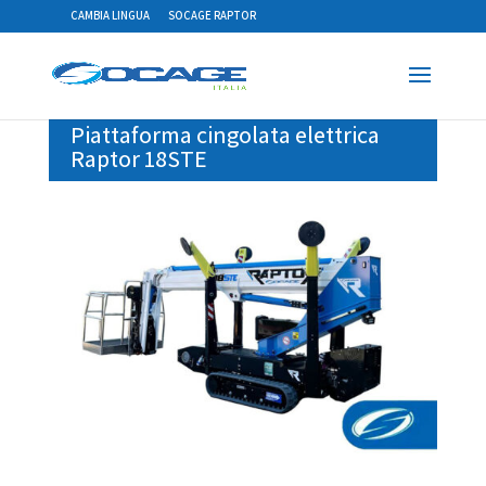
CAMBIA LINGUA
SOCAGE RAPTOR
Piattaforma cingolata elettrica
Raptor 18STE