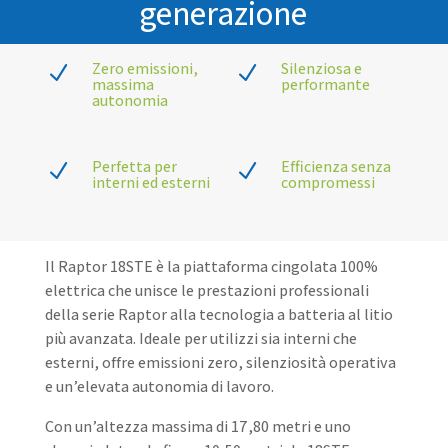
generazione
Zero emissioni,
Silenziosa e
N
N
massima
performante
autonomia
Perfetta per
Efficienza senza
N
N
interni ed esterni
compromessi
Il Raptor 18STE è la piattaforma cingolata 100%
elettrica che unisce le prestazioni professionali
della serie Raptor alla tecnologia a batteria al litio
più avanzata. Ideale per utilizzi sia interni che
esterni, offre emissioni zero, silenziosità operativa
e un’elevata autonomia di lavoro.
Con un’altezza massima di 17,80 metri e uno