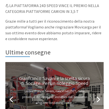
💪LA PIATTAFORMA 24D SPEED VINCE IL PREMIO NELLA
CATEGORIA PIATTAFORME CAMION IN 3,5 T
Grazie mille a tutti per il riconoscimento della nostra
piattaforma! Vogliamo anche ringraziare Movicarga per il
suo ottimo evento dove abbiamo potuto imparare, ridere
e condividere nuove esperienze.
Ultime consegne
Gianfranco Savani e la scelta sicura
di Socage. Per un noleggio Speed
La Gianfranco Savani, nasce nel 1977, nella
provincia di Udine, per iniziativa dell’omonimo
artigiano fondatore come...