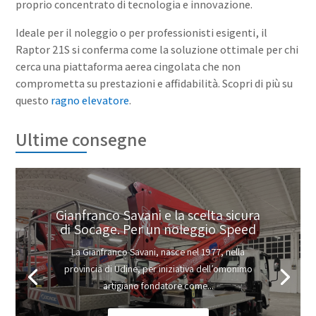
proprio concentrato di tecnologia e innovazione.
Ideale per il noleggio o per professionisti esigenti, il
Raptor 21S si conferma come la soluzione ottimale per chi
cerca una piattaforma aerea cingolata che non
comprometta su prestazioni e affidabilità. Scopri di più su
questo
ragno elevatore
.
Ultime consegne
Gianfranco Savani e la scelta sicura
di Socage. Per un noleggio Speed
La Gianfranco Savani, nasce nel 1977, nella
provincia di Udine, per iniziativa dell’omonimo
artigiano fondatore come...