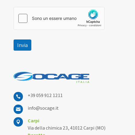
Invia
+39 059 912 1211

info@socage.it

Carpi

Via della chimica 23, 41012 Carpi (MO)