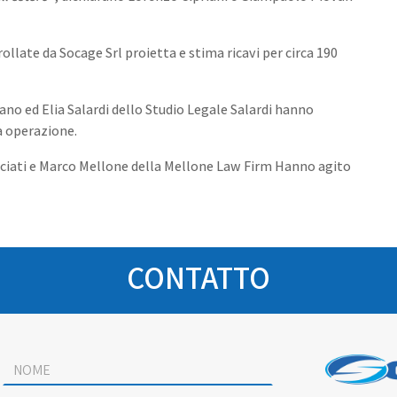
ollate da Socage Srl proietta e stima ricavi per circa 190
Scopri tutto ciò che è incluso di serie →
fano ed Elia Salardi dello Studio Legale Salardi hanno
No, grazie
ra operazione.
ociati e Marco Mellone della Mellone Law Firm Hanno agito
CONTATTO