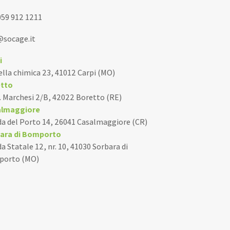
059 912 1211
@socage.it
i
della chimica 23, 41012 Carpi (MO)
tto
D. Marchesi 2/B, 42022 Boretto (RE)
almaggiore
da del Porto 14, 26041 Casalmaggiore (CR)
ara di Bomporto
a Statale 12, nr. 10, 41030 Sorbara di
porto (MO)