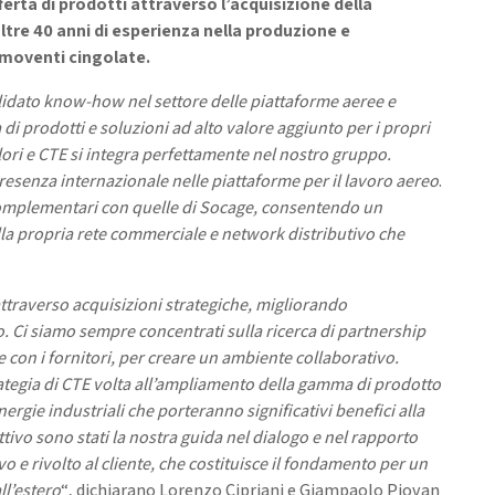
erta di prodotti attraverso l’acquisizione della
ltre 40 anni di esperienza nella produzione e
emoventi cingolate
.
×
idato know-how nel settore delle piattaforme aeree e
Tutto ciò di cui hai bisogno,
i prodotti e soluzioni ad alto valore aggiunto per i propri
alori e CTE si integra perfettamente nel nostro gruppo.
di serie
resenza internazionale nelle piattaforme per il lavoro aereo
.
complementari con quelle di Socage, consentendo un
Scopri tutto ciò che è incluso di serie nelle nostre piattaforme
 alla propria rete commerciale e network distributivo che
autocarrate, su pick-up e cingolate. Nessun pacchetto
aggiuntivo, nessuna sorpresa.
ttraverso acquisizioni strategiche, migliorando
. Ci siamo sempre concentrati sulla ricerca di partnership
he con i fornitori, per creare un ambiente collaborativo.
tegia di CTE volta all’ampliamento della gamma di prodotto
ergie industriali che porteranno significativi benefici alla
ettivo sono stati la nostra guida nel dialogo e nel rapporto
 e rivolto al cliente, che costituisce il fondamento per un
ll’estero
“, dichiarano Lorenzo Cipriani e Giampaolo Piovan