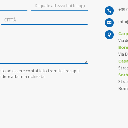
+39 

info

Carp

Via 
Bore
Via 
Cas
Stra
to ad essere contattato tramite i recapiti
Sorb
dere alla mia richiesta.
Strad
Bom