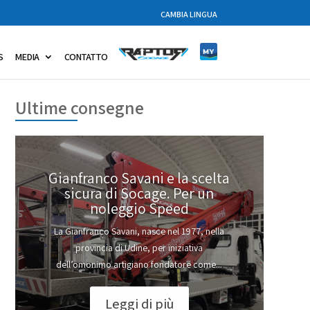
CAMBIA LINGUA
S
MEDIA
CONTATTO
Ultime consegne
Gianfranco Savani e la scelta
sicura di Socage. Per un
noleggio Speed
La Gianfranco Savani, nasce nel 1977, nella
provincia di Udine, per iniziativa
dell’omonimo artigiano fondatore come...
Leggi di più