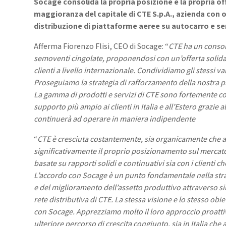
Socage consolida la propria posizione e la propria off
maggioranza del capitale di CTE S.p.A., azienda con o
distribuzione di
piattaforme aeree su autocarro e s
Afferma Fiorenzo Flisi, CEO di Socage: “
CTE ha un consol
semoventi cingolate, proponendosi con un’offerta solida d
clienti a livello internazionale. Condividiamo gli stessi v
Proseguiamo la strategia di rafforzamento della nostra p
La gamma di prodotti e servizi di CTE sono fortemente 
supporto più ampio ai clienti in Italia e all’Estero grazie
continuerà ad operare in maniera indipendente
“
CTE è cresciuta costantemente, sia organicamente che a
significativamente il proprio posizionamento sul mercato
basate su rapporti solidi e continuativi sia con i clienti c
L’accordo con Socage è un punto fondamentale nella stra
e del miglioramento dell’assetto produttivo attraverso sin
rete distributiva di CTE. La stessa visione e lo stesso obi
con Socage. Apprezziamo molto il loro approccio proattivo
ulteriore percorso di crescita congiunto, sia in Italia che a