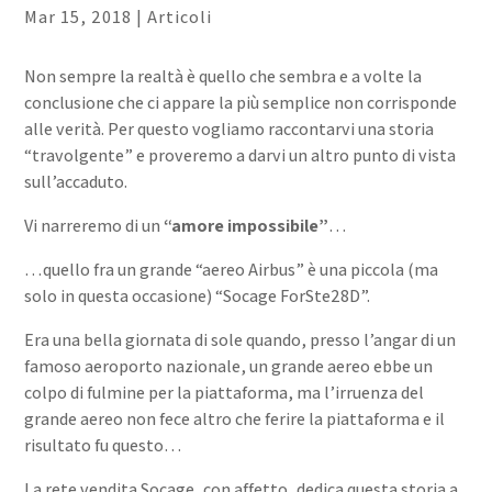
Mar 15, 2018
|
Articoli
Non sempre la realtà è quello che sembra e a volte la
conclusione che ci appare la più semplice non corrisponde
alle verità. Per questo vogliamo raccontarvi una storia
“travolgente” e proveremo a darvi un altro punto di vista
sull’accaduto.
Vi narreremo di un
“amore impossibile”
…
…quello fra un grande “aereo Airbus” è una piccola (ma
solo in questa occasione) “Socage ForSte28D”.
Era una bella giornata di sole quando, presso l’angar di un
famoso aeroporto nazionale, un grande aereo ebbe un
colpo di fulmine per la piattaforma, ma l’irruenza del
grande aereo non fece altro che ferire la piattaforma e il
risultato fu questo…
La rete vendita Socage, con affetto, dedica questa storia a