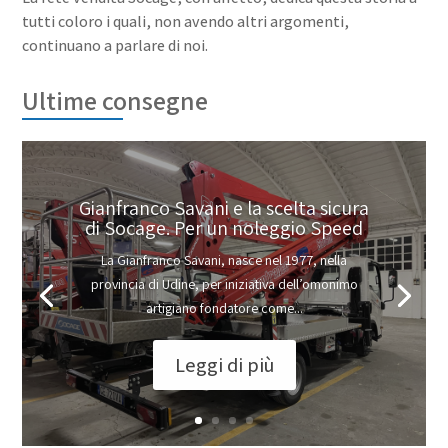
tutti coloro i quali, non avendo altri argomenti,
continuano a parlare di noi.
Ultime consegne
Gianfranco Savani e la scelta sicura
di Socage. Per un noleggio Speed
La Gianfranco Savani, nasce nel 1977, nella
provincia di Udine, per iniziativa dell’omonimo
artigiano fondatore come...
Leggi di più